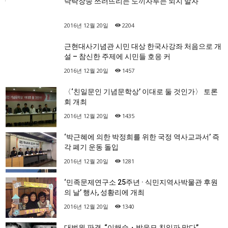
낙락장송 쓰러뜨리는 도끼자루는 되지 말자
2016년 12월 20일
2204
근현대사기념관 시민 대상 한국사강좌 처음으로 개
설 – 참신한 주제에 시민들 호응 커
2016년 12월 20일
1457
〈‘친일문인 기념문학상’ 이대로 둘 것인가〉 토론
회 개최
2016년 12월 20일
1435
‘박근혜에 의한 박정희를 위한 국정 역사교과서’ 즉
각 폐기 운동 돌입
2016년 12월 20일
1281
‘민족문제연구소 25주년 · 식민지역사박물관 후원
의 날’ 행사, 성황리에 개최
2016년 12월 20일
1340
대법원 판결, “이해승・방응모 친일파 맞다”