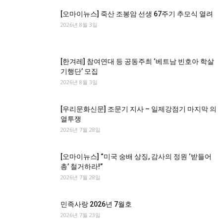
[오마이뉴스] 죽산 조봉암 선생 67주기 추모식 열려
2026년 8월 3일
[한겨레] 참여연대 등 공동주최 ‘베트남 빈호아 학살
기행단’ 모집
2026년 8월 3일
[우리문화신문] 조문기 지사 – 일제강점기 마지막 의
열투쟁
2026년 7월 28일
[오마이뉴스] “미국 숭배 상징, 감사의 정원 ‘받들어
총’ 철거하라!”
2026년 7월 28일
민족사랑 2026년 7월호
2026년 7월 23일