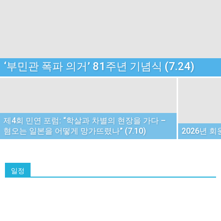
‘부민관 폭파 의거’ 81주년 기념식 (7.24)
제4회 민연 포럼: “학살과 차별의 현장을 가다 –
혐오는 일본을 어떻게 망가뜨렸나” (7.10)
2026년 회원
일정