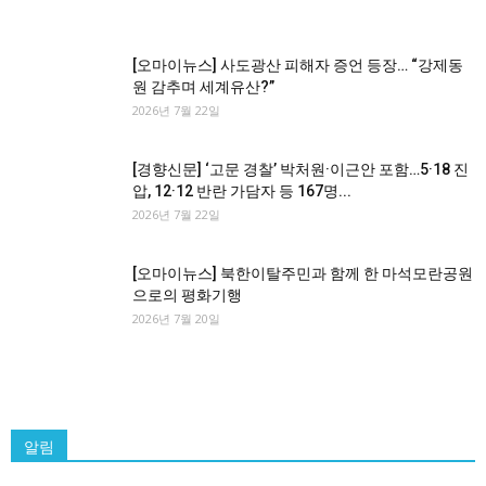
[오마이뉴스] 사도광산 피해자 증언 등장… “강제동
원 감추며 세계유산?”
2026년 7월 22일
[경향신문] ‘고문 경찰’ 박처원·이근안 포함…5·18 진
압, 12·12 반란 가담자 등 167명...
2026년 7월 22일
[오마이뉴스] 북한이탈주민과 함께 한 마석모란공원
으로의 평화기행
2026년 7월 20일
알림