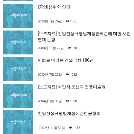
[공연]생쥐와 인간
2010년 7월 26일
1065
[보도자료] 친일진상규명법개정안훼손에 대한 시민
연대 논평
2004년 10월 27일
1381
만화로 바라본 경술국치 100년
2010년 7월 22일
1082
[보도자료] 식민지 조선과 전쟁미술展
2004년 9월 30일
1768
친일진상규명법개정에관한공청회
-0001년 11월 30일
1015