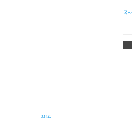
주요기사
국사
지부활동
화보
N
9,869