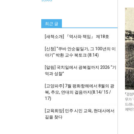
최근 글
[새책소개] 『역사와 책임』 제18호
[신청] “쿠바 안순필일가, 그 100년의 이
야기” 박환 교수 북토크 (8.14)
[알림] 국치일에서 광복절까지 2026 “기
억과 성찰”
[고양파주] 7월 평화항해에서 8월의 광
복, 추모, 연대의 걸음까지(8.14/ 15 /
17)
[교육희망] 민주 시민 교육, 현대사에서
길을 찾다