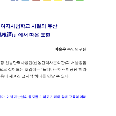
경성여자사범학교 시절의 유산
菜根譚)』에서 따온 표현
이순우
특임연구원
면 곧장 선농단역사공원(선농단역사문화관)과 서울종암
곳으로 접어드는 초입에는 ‘느티나무어린이공원’이라
용이 새겨진 표지석 하나를 만날 수 있다.
다. 이제 지난날의 웅지를 기리고 겨레와 함께 교육의 미래