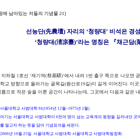
 땅에 남아있는 저들의 기념물 21]
선농단(先農壇) 자리의 ‘청량대’ 비석은 
‘청량대(淸凉臺)’라는 명칭은 『채근담(
 지하철 1호선 ‘제기역(祭基驛)’에서 내려 1번 출구 쪽으로 나오
학교 방향으로 올라가는 골목길(왕산로19길)이 길게 이어진다. 이
이름으로 작은 숲을 이룬 공간이 나타나는데, 그곳에서 다음과 같은 내
서울대학교 사범대학 터(1954년 12월~1975년 2월)
여기는 서울대학교 사범대학이 6천여 명이 넘는 교육계의 동량을 길러내던 곳이
를 열고자 하는 뜻을 담아 기념표석을 세운다.
2006년 10월 25일. 서울대학교 사범대학·서울대학교 사범대학동창회.