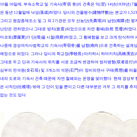
10월 16일에, 부속소학교 및 기숙사(寄宿 舍)의 건축은 익(翌) 14년(1939년) 7
은 동년 12월말에 낙성(落成)하였다. 당시의 건물평수(建物坪數)는 본교가 1,523평 남
그리고 원잠종제조소 및 그 외 2기관은 모두 선농단(先農壇)의 남린(南隣)한 평지
난만은 면하였으나 그대로 방치(放置)되었으므로 자연 황폐(自然 荒廢)하였다. 대정
마코토(齋藤實)가 단(壇)을 시찰(視察)하였고, 그 황폐함을 보고 크게 탄식하며 사
나중에 경성여자사범학교의 기숙사(寄宿舍)를 남향(南向)으로 건축하는 설계상(
예정으로 되었다. 그러나 당시의 학교장(學校長) 타카하시 하마키치(高橋濱吉)의
그대로 두고 단과 기숙사의 위치를 서로 조금씩 변경하여 쌍자병행(双者並行)의 
심부의 전석원(全石垣) 및 3개소의 석문(石門)이 정비되면서 구태(舊態)를 떠올리
내의 도로와 기숙사 건축 때문에 자연 철폐되는 운명을 맞이했다. 현재 경성부 행
은 사직단(社稷壇) 밖에 그 단이 있을 뿐이고 다른 대부분은 겨우 그 위치를 추지(
없는 것도 있다.