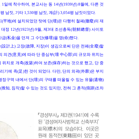
월 1일에 착수하여, 본교사는 동 14년(1939년) 8월에, 다른 것
짓, 기타 1,530평 남짓, 계(計) 3,054평 남짓이었다.
(平地)에 설치되었던 탓에 단(壇)은 다행히 철폐(撤廢)의 재
 12년(1923년) 9월, 제3대 조선총독(朝鮮總督) 사이토
금(私金)을 던져 그 수단(修壇)을 명(命)했다.
設計上) 고장(故障, 지장)이 생김으로써 단은 전폐(全廢)할
 의견(意見)에 따라 단 중심부(壇 中心部)의 규모와 위치는
위치로 개축(改築)하여 보존(保存)하는 것으로 했고, 단 중
기에 족(足)한 것이 되었다. 다만, 단의 외곽(外廓)은 부지
정구역 내에서 단(壇)의 구태를 떠올릴 수 있는 유물(遺物)
推知, 짐작)할 수 있는 것도 있지만, 전혀 그 흔적(痕跡)조차