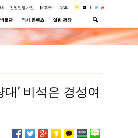
내
친일인명사전
日本語
LOGIN
박물관
역사 콘텐츠
열린 광장
량대’ 비석은 경성여