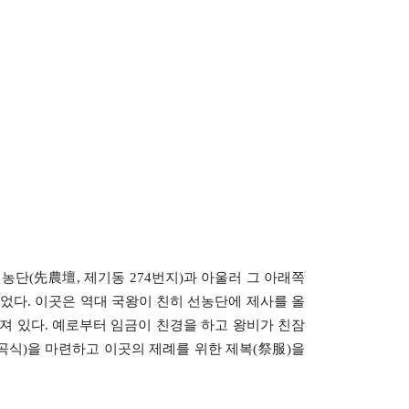
단(先農壇, 제기동 274번지)과 아울러 그 아래쪽
이었다. 이곳은 역대 국왕이 친히 선농단에 제사를 올
져 있다. 예로부터 임금이 친경을 하고 왕비가 친잠
 곡식)을 마련하고 이곳의 제례를 위한 제복(祭服)을