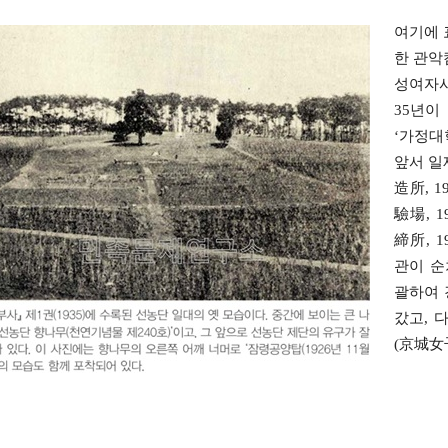
여기에 
한 관악
성여자
35년이
‘가정대
앞서 
造所, 
驗場, 
締所, 
관이 순
괄하여 
갔고, 
(京城女