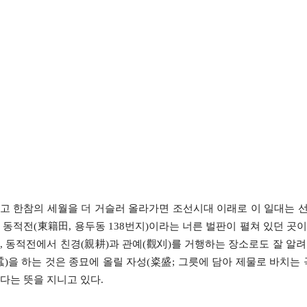
고 한참의 세월을 더 거슬러 올라가면 조선시대 이래로 이 일대는 선농
 동적전(東籍田, 용두동 138번지)이라는 너른 벌판이 펼쳐 있던 곳
, 동적전에서 친경(親耕)과 관예(觀刈)를 거행하는 장소로도 잘 알려
蠶)을 하는 것은 종묘에 올릴 자성(粢盛; 그릇에 담아 제물로 바치는
다는 뜻을 지니고 있다.