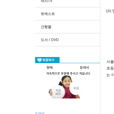
역사TV
[이
팟캐스트
간행물
도서 / DVD
서울
초등
는 
9,869