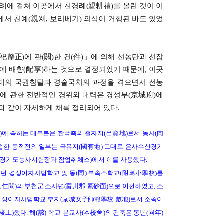
 차례에 걸쳐 이곳에서 친경례(親耕禮)를 올린 것이 이
에서 친예(親刈, 보리베기) 의식이 거행된 바도 있었
享祀釐正)에 관(關)한 건(件)」에 의해 선농단과 선잠
)에 배향(配享)하는 것으로 결정되었기 때문에, 이곳
일제의 국권침탈과 경술국치의 과정을 겪으면서 선농
이에 관한 전반적인 경위와 내력은 경성부(京城府)에
다음과 같이 자세하게 채록 정리되어 있다.
)에 속하는 대부분은 한국측의 출자지(出資地)로서 동사(同
 인접한 동적전의 일부는 국유지(國有地) 그대로 은사수산경기
 경기도농사시험장과 잠업취체소)에서 이를 사용했다.
 있던 경성여자사범학교 및 동(同) 부속소학교(附屬小學校)를
間)의 부천군 소사면(富川郡 素砂面)으로 이전하였고, 소
평(坪)은 경성여자사범학교 부지(京城女子師範學校 敷地)로서 소속이
(竣工)했다. 해(該) 학교 본교사(本校舍)의 건축은 동년(同年)