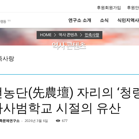
후원회원가입
후원안
연구소 소개
소식
식민지역사
족사랑
선농단(先農壇) 자리의 ‘청
자사범학교 시절의 유산
족문제연구소
-
2026년 3월 6일
677