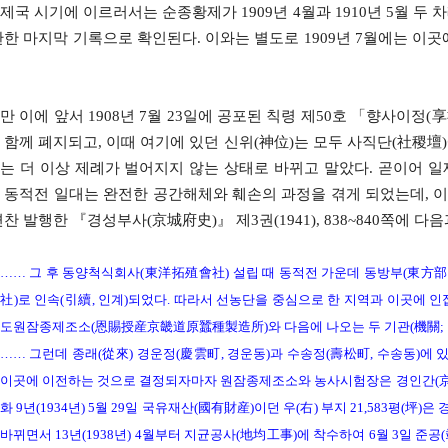
제국 시기에 이르러서는 순종황제가 1909년 4월과 1910년 5월 두
관한 마지막 기록으로 확인된다. 이와는 별도로 1909년 7월에는 이곳
만 이에 앞서 1908년 7월 23일에 공포된 칙령 제50호 「향사이정(
 함께 폐지되고, 이때 여기에 있던 신위(神位)는 모두 사직단(社稷壇
는 더 이상 제례가 벌어지지 않는 상태로 바뀌고 말았다. 곧이어 
 동적전 일대는 완전한 공간해체와 훼손의 과정을 겪게 되었는데, 
편찬 발행한 『경성부사(京城府史)』 제3권(1941), 838~840쪽에 
…… 그 후 동양척식회사(東洋拓殖會社) 설립 때 동적전 가운데 동방부(東方部
社)로 인속(引續, 인계)되었다. 따라서 선농단을 중심으로 한 지역과 이곳에
도원잠종제조소(恩賜授産京畿道原蠶種製造所)와 다음에 나오는 두 기관(機關;
…… 그런데 종래(從來) 경운정(慶雲町, 경운동)과 수송정(壽松町, 수송동)에
이곳에 이전하는 것으로 결정되자마자 원잠종제조소와 농사시험장은 경인간(京仁
화 9년(1934년) 5월 29일 국유재산(國有財産)이던 우(右) 부지 21,583
바뀌면서 13년(1938년) 4월부터 지균공사(地均工事)에 착수하여 6월 3일 준공