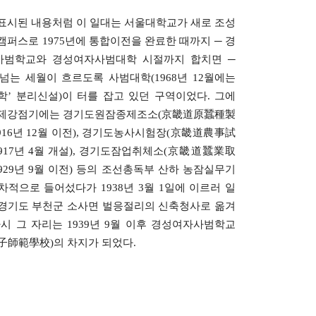
표시된 내용처럼 이 일대는 서울대학교가 새로 조성
캠퍼스로 1975년에 통합이전을 완료한 때까지 ─ 경
사범학교와 경성여자사범대학 시절까지 합치면 ─
 넘는 세월이 흐르도록 사범대학(1968년 12월에는
학’ 분리신설)이 터를 잡고 있던 구역이었다. 그에
일제강점기에는 경기도원잠종제조소(京畿道原蠶種製
1916년 12월 이전), 경기도농사시험장(京畿道農事試
1917년 4월 개설), 경기도잠업취체소(京畿道蠶業取
1929년 9월 이전) 등의 조선총독부 산하 농잠실무기
차적으로 들어섰다가 1938년 3월 1일에 이르러 일
경기도 부천군 소사면 벌응절리의 신축청사로 옮겨
다시 그 자리는 1939년 9월 이후 경성여자사범학교
子師範學校)의 차지가 되었다.