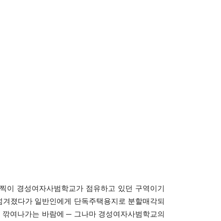
일찍이 경성여자사범학교가 점유하고 있던 구역이기
)로 넘겨졌다가 일반인에게 단독주택용지로 분할매각되
뜩 깎여나가는 바람에 ─ 그나마 경성여자사범학교의