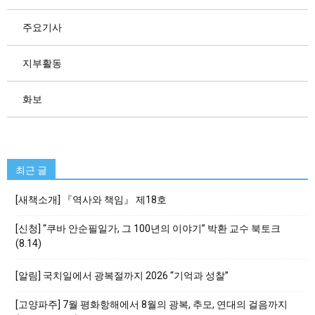
주요기사
지부활동
화보
최근 글
[새책소개] 『역사와 책임』 제18호
[신청] “쿠바 안순필일가, 그 100년의 이야기” 박환 교수 북토크
(8.14)
[알림] 국치일에서 광복절까지 2026 “기억과 성찰”
[고양파주] 7월 평화항해에서 8월의 광복, 추모, 연대의 걸음까지