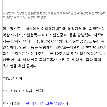
▲ 밀양교육지원청이 진행한 ‘일제강점과 분단 다크 투어리즘 연수’ 현장에서 참석자들이
기념촬영 하고 있다. /밀양교육지원청
연수장소로는 서울에서 이회영기념관과 통감관저 터, 의열단 김
익상 의거지(조선총독부 터), 조선신궁 터 등을 탐방했다. 파주에
서는 참회와 속죄의 성당(남북합작 성당), 장준하공원, 오두산 통
일전망대, 임진각 등을 탐방했다. 밀양교육지원청은 2022년 밀양
출신 독립운동가 윤세주의 순국 80주년을 맞아 밀양독립운동사
전국 연수와 밀양-안동 독립운동사 교류 등 ‘밀양 얼’ 함양 특색교
육사업을 추진 중이다.
/이일균 기자
<2022-10-11> 경남도민일보
☞기사원문:
아픈 역사에서 교훈 얻습니다