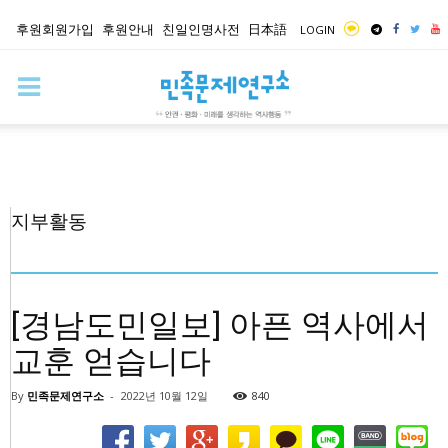
후원회원가입
후원안내
친일인명사전
日本語
LOGIN
지부활동
[경남도민일보] 아픈 역사에서
교훈 얻습니다
By
민족문제연구소
-
2022년 10월 12일
840