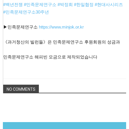
#백년전쟁
#민족문제연구소
#박정희
#한일협정
#현대사시리즈
#민족문제연구소30주년
▶민족문제연구소
https://www.minjok.or.kr
《과거청산의 빌런들》은 민족문제연구소 후원회원의 성금과
민족문제연구소 해피빈 모금으로 제작되었습니다
NO COMMENTS