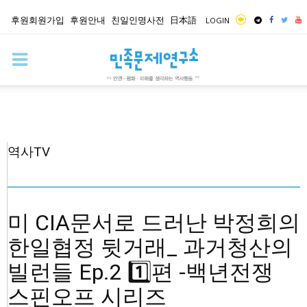
후원회원가입
후원안내
친일인명사전
日本語
LOGIN
역사TV
미 CIA문서로 드러난 박정희의
한일협정 뒷거래_ 과거청산의
빌런들 Ep.2 1️⃣편 -백년전쟁
스핀오프 시리즈