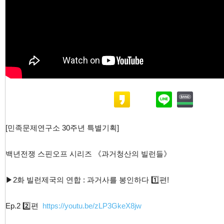
[민족문제연구소 30주년 특별기획]
백년전쟁 스핀오프 시리즈 《과거청산의 빌런들》
▶2화 빌런제국의 연합 : 과거사를 봉인하다 1️⃣편!
Ep.2 2️⃣편
https://youtu.be/zLP3GkeX8jw