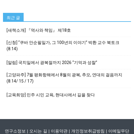
최근 글
[새책소개] 『역사와 책임』 제18호
[신청] “쿠바 안순필일가, 그 100년의 이야기” 박환 교수 북토크
(8.14)
[알림] 국치일에서 광복절까지 2026 “기억과 성찰”
[고양파주] 7월 평화항해에서 8월의 광복, 추모, 연대의 걸음까지
(8.14/ 15 / 17)
[교육희망] 민주 시민 교육, 현대사에서 길을 찾다
연구소정보
|
오시는 길
|
이용약관
|
개인정보취급방침
|
이메일무단