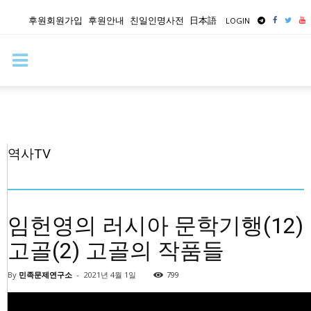
후원회원가입
후원안내
친일인명사전
日本語
LOGIN
역사TV
임헌영의 러시아 문학기행(12)
고골(2) 고골의 작품들
By
민족문제연구소
-
2021년 4월 1일
799