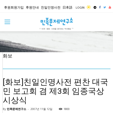
후원회원가입
후원안내
친일인명사전
日本語
LOGIN
화보
[화보]친일인명사전 편찬 대국
민 보고회 겸 제3회 임종국상
시상식
By
민족문제연구소
-
2007년 11월 12일
1800