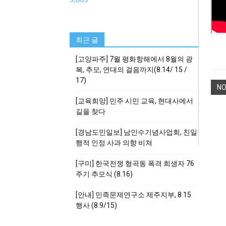
최근 글
[고양파주] 7월 평화항해에서 8월의 광
복, 추모, 연대의 걸음까지(8.14/ 15 /
17)
N
[교육희망] 민주 시민 교육, 현대사에서
길을 찾다
[경남도민일보] 남인수기념사업회, 친일
행적 인정·사과 의향 비쳐
[구미] 한국전쟁 형곡동 폭격 희생자 76
주기 추모식 (8.16)
[안내] 민족문제연구소 제주지부, 8.15
행사 (8.9/15)