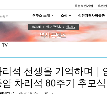
후원회원가입
후원안
연구소 소개
소식
식민지역사박물관
사TV
차리석 선생을 기억하며｜
동암 차리석 80주기 추모식
족문제연구소
-
2025년 9월 12일
317