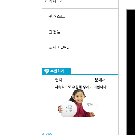
역사TV
팟캐스트
간행물
도서 / DVD
9,869