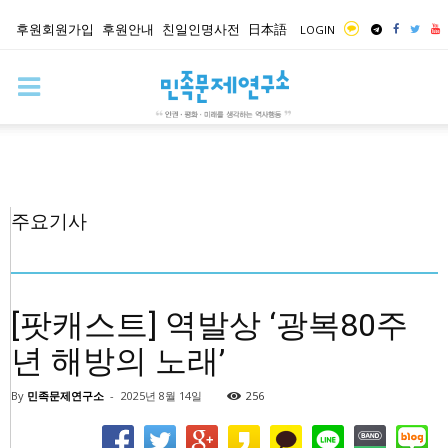
후원회원가입
후원안내
친일인명사전
日本語
LOGIN
주요기사
[팟캐스트] 역발상 ‘광복80주
년 해방의 노래’
By
민족문제연구소
-
2025년 8월 14일
256