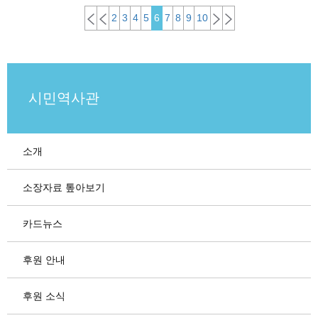
2
3
4
5
6
7
8
9
10
시민역사관
소개
소장자료 톺아보기
카드뉴스
후원 안내
후원 소식